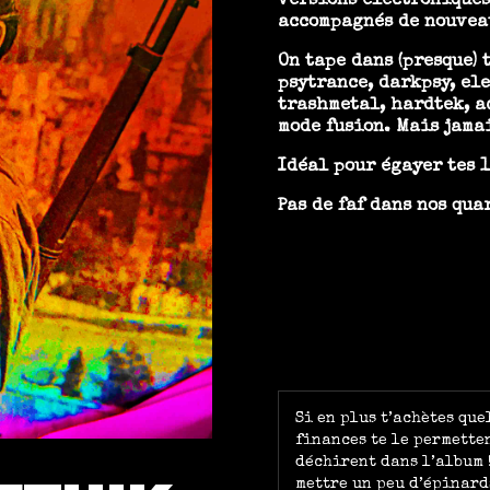
versions électroniques
accompagnés de nouvea
On tape dans (presque) 
psytrance, darkpsy, el
trashmetal, hardtek, ac
mode fusion. Mais jama
Idéal pour égayer tes 1
Pas de faf dans nos quar
Si en plus t’achètes que
finances te le permetten
déchirent dans l’album !
mettre un peu d’épinard