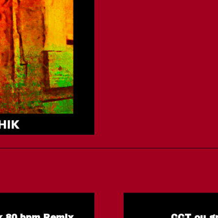
nk 80 bpm Remix
CCT ou gr