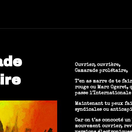
ade
Ouvrier, ouvrière,
Camarade prolétaire,
ire
T’en as marre de te fai
rouge ou Marc Ogeret, q
passe l’Internationale
Maintenant tu peux fai
syndicales ou anticapi
Car on t’as concocté un
mouvement ouvrier, rev