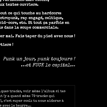
, variations XXIe siècle,
ux textes ouvriers.
tout ce qui touche au hardcore:
ectropunk, rap engagé, celtique,
id-core, etc. Et tout ça parfois en
is dans la soupe commerciale.
er mai. Fais taper du pied avec nous !
tiers !
Punk un jour, punk toujours !
…et FUCK le capital…
lques tracks, voir même l’album si tes
t (y a quand même 79 tracks qui
), c’est super cool: tu nous aideras à
s avec le beurre…